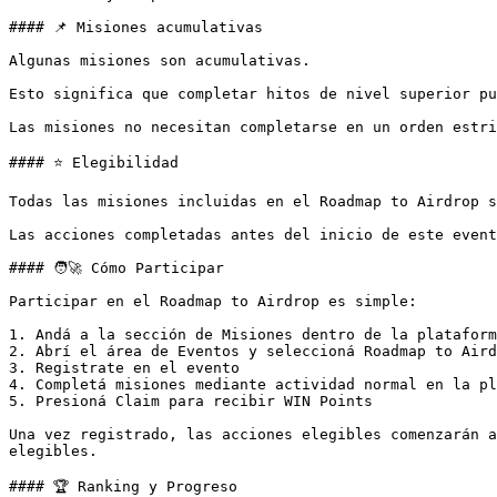
#### 📌 Misiones acumulativas

Algunas misiones son acumulativas.

Esto significa que completar hitos de nivel superior pu
Las misiones no necesitan completarse en un orden estri
#### ⭐ Elegibilidad

Todas las misiones incluidas en el Roadmap to Airdrop s
Las acciones completadas antes del inicio de este event
#### 🧑‍🚀 Cómo Participar

Participar en el Roadmap to Airdrop es simple:

1. Andá a la sección de Misiones dentro de la plataform
2. Abrí el área de Eventos y seleccioná Roadmap to Aird
3. Registrate en el evento

4. Completá misiones mediante actividad normal en la pl
5. Presioná Claim para recibir WIN Points

Una vez registrado, las acciones elegibles comenzarán a
elegibles.

#### 🏆 Ranking y Progreso
