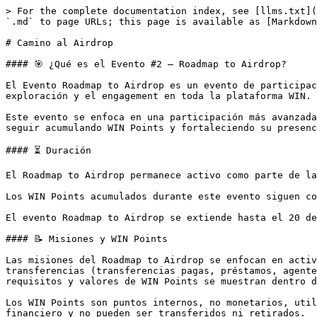
> For the complete documentation index, see [llms.txt](
`.md` to page URLs; this page is available as [Markdown
# Camino al Airdrop

#### 🎯 ¿Qué es el Evento #2 — Roadmap to Airdrop?

El Evento Roadmap to Airdrop es un evento de participac
exploración y el engagement en toda la plataforma WIN.

Este evento se enfoca en una participación más avanzada
seguir acumulando WIN Points y fortaleciendo su presenc
#### ⏳ Duración

El Roadmap to Airdrop permanece activo como parte de la
Los WIN Points acumulados durante este evento siguen co
El evento Roadmap to Airdrop se extiende hasta el 20 de
#### 📝 Misiones y WIN Points

Las misiones del Roadmap to Airdrop se enfocan en activ
transferencias (transferencias pagas, préstamos, agente
requisitos y valores de WIN Points se muestran dentro d
Los WIN Points son puntos internos, no monetarios, util
financiero y no pueden ser transferidos ni retirados.
