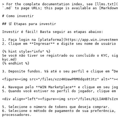
> For the complete documentation index, see [llms.txt](
`.md` to page URLs; this page is available as [Markdown
# Como investir

## 🛒 Etapas para investir

Investir é fácil! Basta seguir as etapas abaixo:

1. Faça login na [plataforma](https://app.win.investmen
2. Clique em **Ingresar** e digite seu nome de usuário 
{% hint style="info" %}

Se você não tiver se registrado ou concluído o KYC, sig
kyc.md)

{% endhint %}

3. Deposite fundos. Vá até o seu perfil e clique em “De
<figure><img src="/files/xzz4KUawPRMOdqs8t3tz" alt=""><
4. Navegue pelo **WIN Marketplace** e clique em seu jog
5. Quando você estiver no perfil do jogador, clique em 
<div align="left"><figure><img src="/files/6jLIAHB7sIzn
5. Selecione o número de tokens que deseja comprar.

6. Selecione o método de pagamento de sua preferência, 
processadores.
