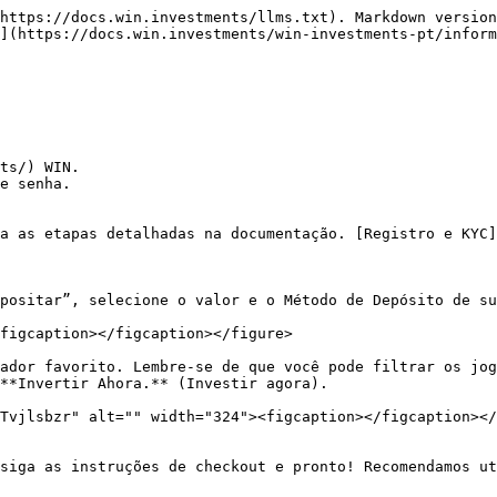
https://docs.win.investments/llms.txt). Markdown version
](https://docs.win.investments/win-investments-pt/inform
ts/) WIN.

e senha.

a as etapas detalhadas na documentação. [Registro e KYC]
positar”, selecione o valor e o Método de Depósito de su
figcaption></figcaption></figure>

ador favorito. Lembre-se de que você pode filtrar os jog
**Invertir Ahora.** (Investir agora).

Tvjlsbzr" alt="" width="324"><figcaption></figcaption></
siga as instruções de checkout e pronto! Recomendamos ut