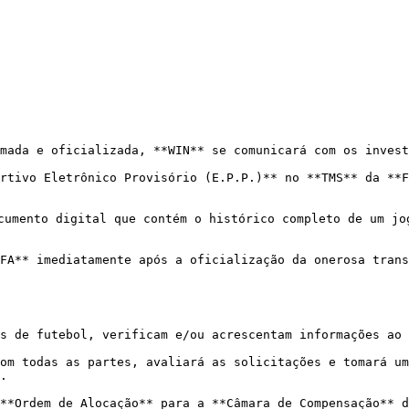
mada e oficializada, **WIN** se comunicará com os invest
rtivo Eletrônico Provisório (E.P.P.)** no **TMS** da **F
cumento digital que contém o histórico completo de um jo
FA** imediatamente após a oficialização da onerosa trans
s de futebol, verificam e/ou acrescentam informações ao 
om todas as partes, avaliará as solicitações e tomará um
.

**Ordem de Alocação** para a **Câmara de Compensação** d