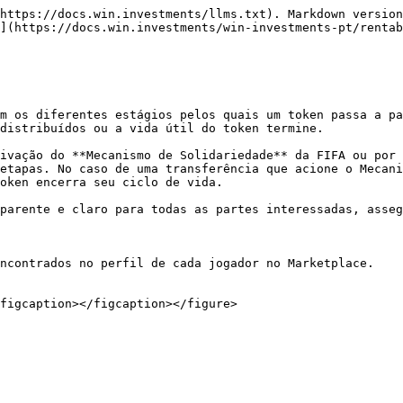
https://docs.win.investments/llms.txt). Markdown version
](https://docs.win.investments/win-investments-pt/rentab
m os diferentes estágios pelos quais um token passa a pa
distribuídos ou a vida útil do token termine.

ivação do **Mecanismo de Solidariedade** da FIFA ou por 
etapas. No caso de uma transferência que acione o Mecani
oken encerra seu ciclo de vida.

parente e claro para todas as partes interessadas, asseg
ncontrados no perfil de cada jogador no Marketplace.

figcaption></figcaption></figure>
