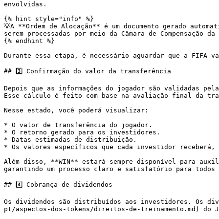
envolvidas.

{% hint style="info" %}

💡A **Ordem de Alocação** é um documento gerado automat
serem processadas por meio da Câmara de Compensação da 
{% endhint %}

Durante essa etapa, é necessário aguardar que a FIFA va
## 3️⃣ Confirmação do valor da transferência

Depois que as informações do jogador são validadas pela
Esse cálculo é feito com base na avaliação final da tra
Nesse estado, você poderá visualizar:

* O valor de transferência do jogador.

* O retorno gerado para os investidores.

* Datas estimadas de distribuição.

* Os valores específicos que cada investidor receberá, 
Além disso, **WIN** estará sempre disponível para auxil
garantindo um processo claro e satisfatório para todos 
## 4️⃣ Cobrança de dividendos

Os dividendos são distribuídos aos investidores. Os div
pt/aspectos-dos-tokens/direitos-de-treinamento.md) do J