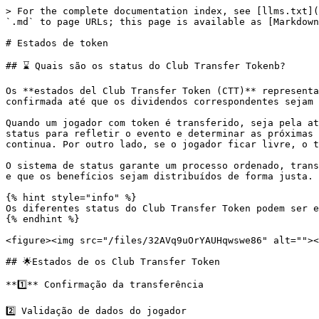
> For the complete documentation index, see [llms.txt](
`.md` to page URLs; this page is available as [Markdown
# Estados de token

## ⌛ Quais são os status do Club Transfer Tokenb?

Os **estados del Club Transfer Token (CTT)** representa
confirmada até que os dividendos correspondentes sejam 
Quando um jogador com token é transferido, seja pela at
status para refletir o evento e determinar as próximas 
continua. Por outro lado, se o jogador ficar livre, o t
O sistema de status garante um processo ordenado, trans
e que os benefícios sejam distribuídos de forma justa.

{% hint style="info" %}

Os diferentes status do Club Transfer Token podem ser e
{% endhint %}

<figure><img src="/files/32AVq9uOrYAUHqwswe86" alt=""><
## 🌟Estados de os Club Transfer Token

**1️⃣** Confirmação da transferência

2️⃣ Validação de dados do jogador
