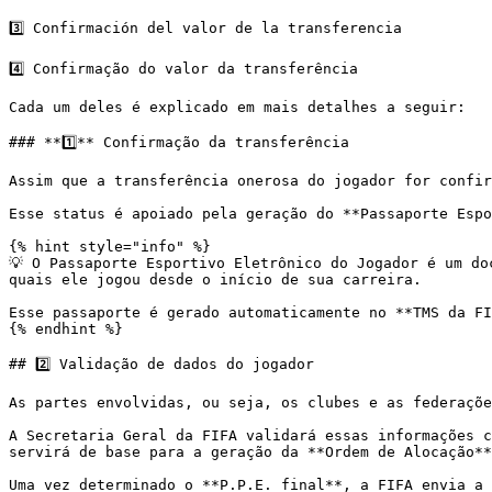
3️⃣ Confirmación del valor de la transferencia

4️⃣ Confirmação do valor da transferência

Cada um deles é explicado em mais detalhes a seguir:

### **1️⃣** Confirmação da transferência

Assim que a transferência onerosa do jogador for confir
Esse status é apoiado pela geração do **Passaporte Espo
{% hint style="info" %}

💡 O Passaporte Esportivo Eletrônico do Jogador é um do
quais ele jogou desde o início de sua carreira.

Esse passaporte é gerado automaticamente no **TMS da FI
{% endhint %}

## 2️⃣ Validação de dados do jogador

As partes envolvidas, ou seja, os clubes e as federaçõe
A Secretaria Geral da FIFA validará essas informações c
servirá de base para a geração da **Ordem de Alocação**
Uma vez determinado o **P.P.E. final**, a FIFA envia a 