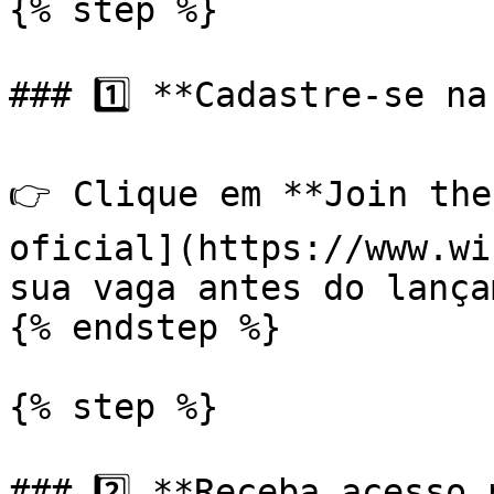
{% step %}

### 1️⃣ **Cadastre-se na
👉 Clique em **Join the
oficial](https://www.wi
sua vaga antes do lança
{% endstep %}

{% step %}

### 2️⃣ **Receba acesso 