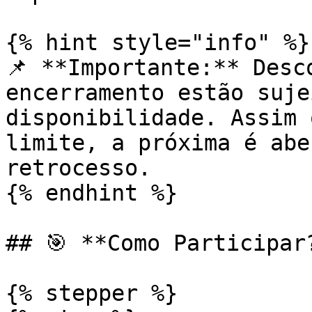
{% hint style="info" %}

📌 **Importante:** Desc
encerramento estão suje
disponibilidade. Assim 
limite, a próxima é abe
retrocesso.

{% endhint %}

## 🎯 **Como Participar?
{% stepper %}
