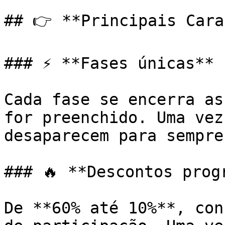
## 👉 **Principais Cara
### ⚡ **Fases únicas**

Cada fase se encerra as
for preenchido. Uma vez
desaparecem para sempre.
### 🔥 **Descontos progr
De **60% até 10%**, con