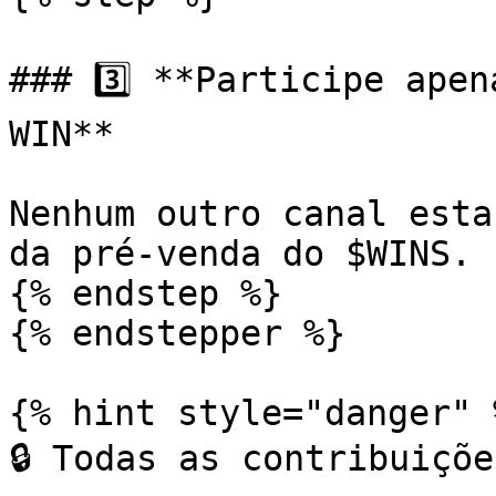
### 3️⃣ **Participe apen
WIN**

Nenhum outro canal esta
da pré-venda do $WINS.

{% endstep %}

{% endstepper %}

{% hint style="danger" %
🔒 Todas as contribuiçõe