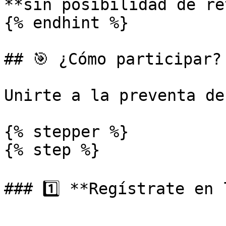
**sin posibilidad de re
{% endhint %}

## 🎯 ¿Cómo participar?

Unirte a la preventa de
{% stepper %}

{% step %}

### 1️⃣ **Regístrate en 