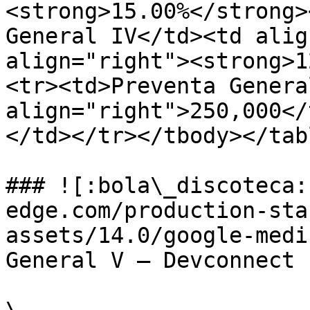
<strong>15.00%</strong>
General IV</td><td alig
align="right"><strong>1
<tr><td>Preventa Genera
align="right">250,000</
</td></tr></tbody></tabl
### ![:bola\_discoteca:
edge.com/production-sta
assets/14.0/google-medi
General V – Devconnect 