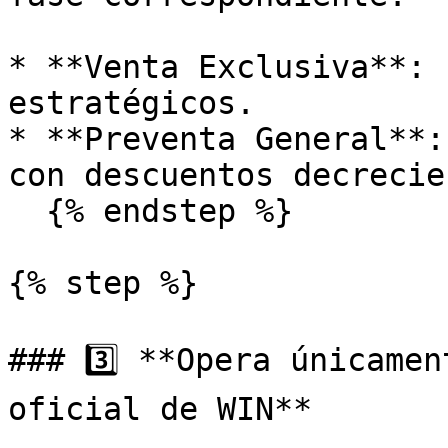
* **Venta Exclusiva**: 
estratégicos.

* **Preventa General**:
con descuentos decrecie
  {% endstep %}

{% step %}

### 3️⃣ **Opera únicamen
oficial de WIN**
