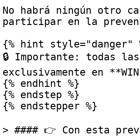
No habrá ningún otro ca
participar en la preven
{% hint style="danger" %
🔒 Importante: todas las
exclusivamente en **WIN
{% endhint %}

{% endstep %}

{% endstepper %}

> #### 👉 Con esta prev