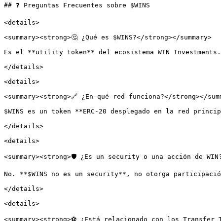
## ❓ Preguntas Frecuentes sobre $WINS

<details>

<summary><strong>🤔 ¿Qué es $WINS?</strong></summary>

Es el **utility token** del ecosistema WIN Investments.
</details>

<details>

<summary><strong>🔗 ¿En qué red funciona?</strong></summ
$WINS es un token **ERC-20 desplegado en la red princip
</details>

<details>

<summary><strong>🛡️ ¿Es un security o una acción de WIN
No. **$WINS no es un security**, no otorga participació
</details>

<details>

<summary><strong>⚽ ¿Está relacionado con los Transfer T