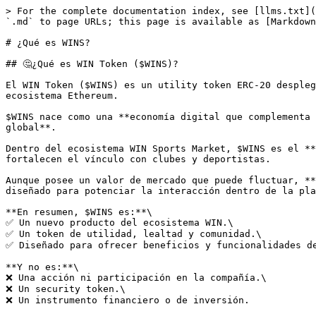
> For the complete documentation index, see [llms.txt](
`.md` to page URLs; this page is available as [Markdown
# ¿Qué es WINS?

## 🤔¿Qué es WIN Token ($WINS)?

El WIN Token ($WINS) es un utility token ERC-20 despleg
ecosistema Ethereum.

$WINS nace como una **economía digital que complementa 
global**.

Dentro del ecosistema WIN Sports Market, $WINS es el **
fortalecen el vínculo con clubes y deportistas.

Aunque posee un valor de mercado que puede fluctuar, **
diseñado para potenciar la interacción dentro de la pla
**En resumen, $WINS es:**\

✅ Un nuevo producto del ecosistema WIN.\

✅ Un token de utilidad, lealtad y comunidad.\

✅ Diseñado para ofrecer beneficios y funcionalidades de
**Y no es:**\

❌ Una acción ni participación en la compañía.\

❌ Un security token.\

❌ Un instrumento financiero o de inversión.
