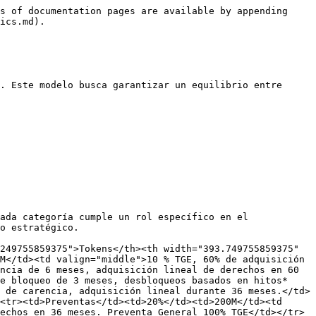
s of documentation pages are available by appending 
ics.md).

. Este modelo busca garantizar un equilibrio entre 
ada categoría cumple un rol específico en el 
o estratégico.

249755859375">Tokens</th><th width="393.749755859375" 
M</td><td valign="middle">10 % TGE, 60% de adquisición 
ncia de 6 meses, adquisición lineal de derechos en 60 
e bloqueo de 3 meses, desbloqueos basados en hitos*
 de carencia, adquisición lineal durante 36 meses.</td>
<tr><td>Preventas</td><td>20%</td><td>200M</td><td 
echos en 36 meses. Preventa General 100% TGE</td></tr>