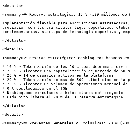
<details>

<summary>🌟 Reserva estratégica: 12 % (120 millones de W
Implementación flexible para asociaciones estratégicas,
asociación con las principales ligas deportivas, clubes
complementarias, startups de tecnología deportiva y emp
</details>

<details>

<summary>📌 Reserva estratégica: desbloqueos basados en
* 10 % → Tokenización de los 10 clubes deprimera divisi
* 20 % → Alcanzar una capitalización de mercado de 50 m
* 20 % → 1M de usuarios activos en la plataforma

* 20 % → Tokenización de más de 500 futbolistas en la p
* 20 % → Alcanzar un volumen de operaciones mensual de 
* 0 % desbloqueado en el TGE

* Desbloqueos vinculados a hitos claros del proyecto

* Cada hito libera el 20 % de la reserva estratégica

</details>

<details>

<summary>💸 Preventas Generales y Exclusivas: 20 % (200