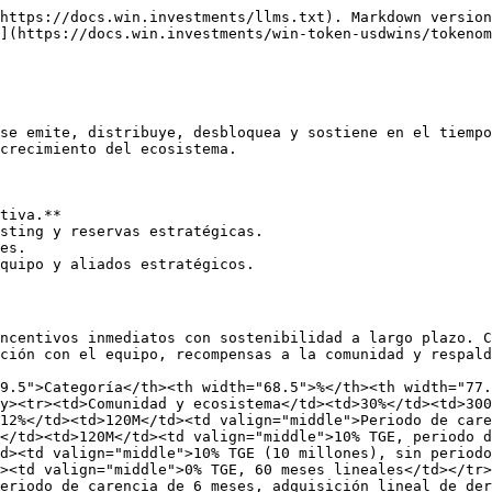
https://docs.win.investments/llms.txt). Markdown version
](https://docs.win.investments/win-token-usdwins/tokenom
se emite, distribuye, desbloquea y sostiene en el tiempo
crecimiento del ecosistema.

tiva.**

sting y reservas estratégicas.

es.

quipo y aliados estratégicos.

ncentivos inmediatos con sostenibilidad a largo plazo. C
ción con el equipo, recompensas a la comunidad y respald
9.5">Categoría</th><th width="68.5">%</th><th width="77.
y><tr><td>Comunidad y ecosistema</td><td>30%</td><td>300
12%</td><td>120M</td><td valign="middle">Periodo de care
</td><td>120M</td><td valign="middle">10% TGE, periodo d
d><td valign="middle">10% TGE (10 millones), sin periodo
><td valign="middle">0% TGE, 60 meses lineales</td></tr>
eriodo de carencia de 6 meses, adquisición lineal de der