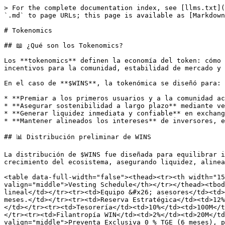
> For the complete documentation index, see [llms.txt](
`.md` to page URLs; this page is available as [Markdown
# Tokenomics

## 📖 ¿Qué son los Tokenomics?

Los **tokenomics** definen la economía del token: cómo 
incentivos para la comunidad, estabilidad de mercado y 
En el caso de **$WINS**, la tokenómica se diseñó para:

* **Premiar a los primeros usuarios y a la comunidad ac
* **Asegurar sostenibilidad a largo plazo** mediante ve
* **Generar liquidez inmediata y confiable** en exchang
* **Mantener alineados los intereses** de inversores, e
## 📊 Distribución preliminar de WINS

La distribución de $WINS fue diseñada para equilibrar i
crecimiento del ecosistema, asegurando liquidez, alinea
<table data-full-width="false"><thead><tr><th width="15
valign="middle">Vesting Schedule</th></tr></thead><tbod
lineal</td></tr><tr><td>Equipo &#x26; asesores</td><td>
meses.</td></tr><tr><td>Reserva Estratégica</td><td>12%
</td></tr><tr><td>Tesorería</td><td>10%</td><td>100M</t
</tr><tr><td>Filantropía WIN</td><td>2%</td><td>20M</td
valign="middle">Preventa Exclusiva 0 % TGE (6 meses), p