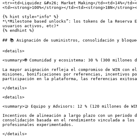
<tr><td>Liquidez &#x26; Market Making</td><td>14%</td><
<td><strong>100%</strong></td><td><strong>1BN</strong><
{% hint style="info" %}

*\*Milestone based unlocks”: los tokens de la Reserva E
usuarios activos, etc)*

{% endhint %}

## 📚 Asignación de suministros, consolidación y bloqueo
<details>

<summary>🌐 Comunidad y ecosistema: 30 % (300 millones d
La mayor asignación refleja el compromiso de WIN con el
misiones, bonificaciones por referencias, incentivos po
participación en la plataforma, las referencias exitosa
</details>

<details>

<summary>🤝 Equipo y Advisors: 12 % (120 millones de WIN
Incentivos de alineación a largo plazo con un período d
consolidación basada en el rendimiento vinculada a los 
profesionales experimentados.

</details>
